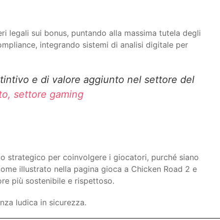
eri legali sui bonus, puntando alla massima tutela degli
ompliance, integrando sistemi di analisi digitale per
ntivo e di valore aggiunto nel settore del
to, settore gaming
 strategico per coinvolgere i giocatori, purché siano
ome illustrato nella pagina gioca a Chicken Road 2 e
re più sostenibile e rispettoso.
nza ludica in sicurezza.