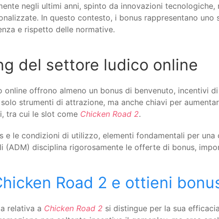
mente negli ultimi anni, spinto da innovazioni tecnologiche
nalizzate. In questo contesto, i bonus rappresentano uno st
nza e rispetto delle normative.
ng del settore ludico online
o online offrono almeno un bonus di benvenuto, incentivi di
lo strumenti di attrazione, ma anche chiavi per aumentare 
i, tra cui le slot come
Chicken Road 2
.
 e le condizioni di utilizzo, elementi fondamentali per una
i (ADM) disciplina rigorosamente le offerte di bonus, impone
Chicken Road 2 e ottieni bonu
la relativa a
Chicken Road 2
si distingue per la sua efficaci