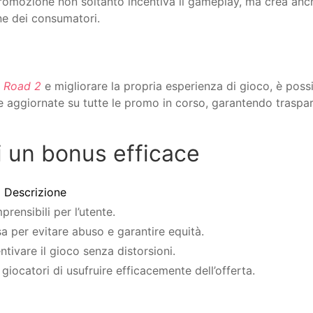
romozione non soltanto incentiva il gameplay, ma crea anche
ne dei consumatori.
 Road 2
e migliorare la propria esperienza di gioco, è possi
e e aggiornate su tutte le promo in corso, garantendo traspa
di un bonus efficace
Descrizione
rensibili per l’utente.
a per evitare abuso e garantire equità.
ntivare il gioco senza distorsioni.
giocatori di usufruire efficacemente dell’offerta.