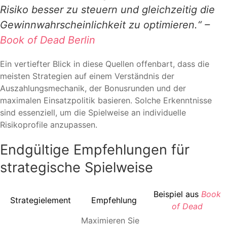
Risiko besser zu steuern und gleichzeitig die
Gewinnwahrscheinlichkeit zu optimieren.“ –
Book of Dead Berlin
Ein vertiefter Blick in diese Quellen offenbart, dass die
meisten Strategien auf einem Verständnis der
Auszahlungsmechanik, der Bonusrunden und der
maximalen Einsatzpolitik basieren. Solche Erkenntnisse
sind essenziell, um die Spielweise an individuelle
Risikoprofile anzupassen.
Endgültige Empfehlungen für
strategische Spielweise
Beispiel aus
Book
Strategielement
Empfehlung
of Dead
Maximieren Sie