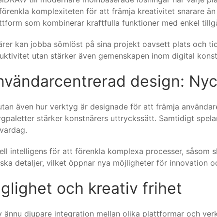
förenkla komplexiteten för att främja kreativitet snarare ä
attform som kombinerar kraftfulla funktioner med enkel tillg
r kan jobba sömlöst på sina projekt oavsett plats och tid,
oduktivitet utan stärker även gemenskapen inom digital konst
nvändarcentrerad design: Nyck
, utan även hur verktyg är designade för att främja använd
paletter stärker konstnärers uttryckssätt. Samtidigt spelar
 vardag.
ell intelligens för att förenkla komplexa processer, såsom 
ska detaljer, vilket öppnar nya möjligheter för innovation o
nglighet och kreativ frihet
v ännu djupare integration mellan olika plattformar och ver