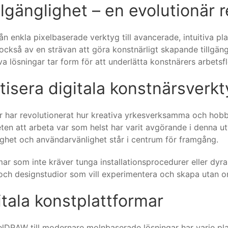
illgänglighet – en evolutionär 
ån enkla pixelbaserade verktyg till avancerade, intuitiva pl
också av en strävan att göra konstnärligt skapande tillgängl
iva lösningar tar form för att underlätta konstnärers arbets
atisera digitala konstnärsverk
har revolutionerat hur kreativa yrkesverksamma och hobby
heten att arbeta var som helst har varit avgörande i denna u
lighet och användarvänlighet står i centrum för framgång.
r som inte kräver tunga installationsprocedurer eller dyra 
 och designstudior som vill experimentera och skapa utan o
tala konstplattformar
RAW till modernare molnbaserade lösningar har varje platt