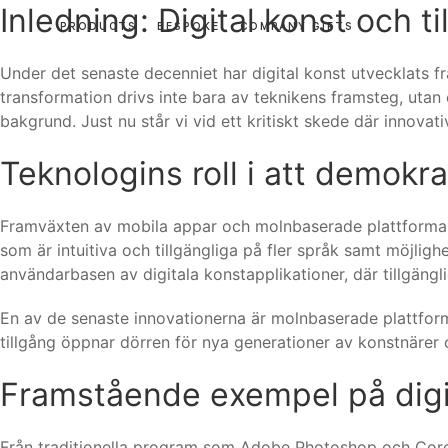
Inledning: Digital konst och t
PRODUCTS
BESPOKE
COMPANY GIFTS
Under det senaste decenniet har digital konst utvecklats fr
transformation drivs inte bara av teknikens framsteg, utan 
bakgrund. Just nu står vi vid ett kritiskt skede där innovat
Teknologins roll i att demokr
Framväxten av mobila appar och molnbaserade plattformar 
som är intuitiva och tillgängliga på fler språk samt möjlig
användarbasen av digitala konstapplikationer, där tillgäng
En av de senaste innovationerna är molnbaserade plattforma
tillgång öppnar dörren för nya generationer av konstnärer
Framstående exempel på digi
Från traditionella program som Adobe Photoshop och CorelD