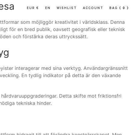
resa
EUR €
EN
WISHLIST
ACCOUNT
BAG
( 0 )
attformar som möjliggör kreativitet i världsklass. Denna
igt för en bred publik, oavsett geografisk eller teknisk
flöden och förstärka deras uttryckssätt.
tyg
ister interagerar med sina verktyg. Användargränssnitt
tveckling. En tydlig indikator på detta är den växande
hårdvaruuppgraderingar. Detta skifte mot friktionsfri
nödiga tekniska hinder.
form bidragit till att förändra konstnärsskapet. Men