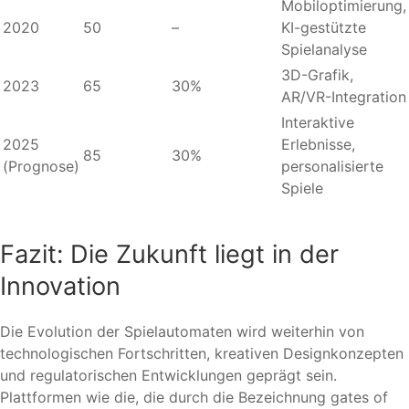
Mobiloptimierung,
2020
50
–
KI-gestützte
Spielanalyse
3D-Grafik,
2023
65
30%
AR/VR-Integration
Interaktive
2025
Erlebnisse,
85
30%
(Prognose)
personalisierte
Spiele
Fazit: Die Zukunft liegt in der
Innovation
Die Evolution der Spielautomaten wird weiterhin von
technologischen Fortschritten, kreativen Designkonzepten
und regulatorischen Entwicklungen geprägt sein.
Plattformen wie die, die durch die Bezeichnung gates of