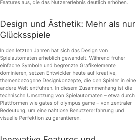
Features aus, die das Nutzererlebnis deutlich erhöhen.
Design und Ästhetik: Mehr als nur
Glücksspiele
In den letzten Jahren hat sich das Design von
Spielautomaten erheblich gewandelt. Während früher
einfache Symbole und begrenzte Grafikelemente
dominieren, setzen Entwickler heute auf kreative,
themenbezogene Designkonzepte, die den Spieler in eine
andere Welt entführen. In diesem Zusammenhang ist die
technische Umsetzung von Spielautomaten – etwa durch
Plattformen wie gates of olympus game – von zentraler
Bedeutung, um eine nahtlose Benutzererfahrung und
visuelle Perfektion zu garantieren.
Innovative Features und