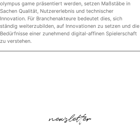
olympus game präsentiert werden, setzen Maßstäbe in
Sachen Qualität, Nutzererlebnis und technischer
Innovation. Für Branchenakteure bedeutet dies, sich
ständig weiterzubilden, auf Innovationen zu setzen und die
Bedürfnisse einer zunehmend digital-affinen Spielerschaft
zu verstehen.
newsletter