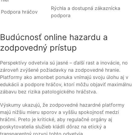
Rýchla a dostupná zákaznícka
Podpora hráčov
podpora
Budúcnosť online hazardu a
zodpovedný prístup
Perspektívy odvetvia sú jasné – ďalší rast a inovácie, no
zároveň zvýšené požiadavky na zodpovedné hranie.
Platformy ako amonbet ponuka vnímajú svoju úlohu aj v
edukácii a podpore hráčov, ktorí môžu objaviť maximálnu
zábavu bez rizika patologického hráčstva.
Výskumy ukazujú, že zodpovedné hazardné platformy
majú nižšiu mieru sporov a vyššiu spokojnosť medzi
hráčmi. Preto je kritické, aby regulačné orgány aj
poskytovatelia služieb kládli dôraz na etický a
transparentný rozvoj tohto odvetvia.