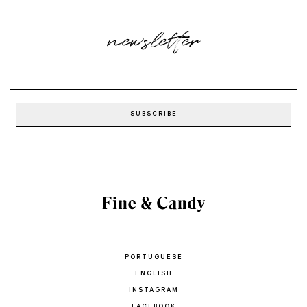
newsletter
PORTUGUESE
ENGLISH
INSTAGRAM