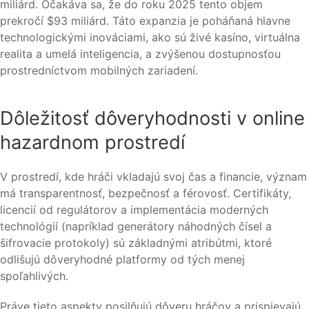
miliárd
. Očakáva sa, že do roku 2025 tento objem
prekročí
$93 miliárd
. Táto expanzia je poháňaná hlavne
technologickými inováciami, ako sú živé kasíno, virtuálna
realita a umelá inteligencia, a zvýšenou dostupnosťou
prostredníctvom mobilných zariadení.
Dôležitosť dôveryhodnosti v online
hazardnom prostredí
V prostredí, kde hráči vkladajú svoj čas a financie, význam
má transparentnosť, bezpečnosť a férovosť. Certifikáty,
licencií od regulátorov a implementácia moderných
technológií (napríklad generátory náhodných čísel a
šifrovacie protokoly) sú základnými atribútmi, ktoré
odlišujú dôveryhodné platformy od tých menej
spoľahlivých.
Práve tieto aspekty posilňujú dôveru hráčov a prispievajú