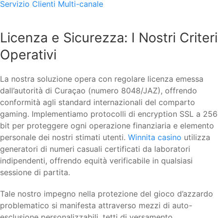
Servizio Clienti Multi-canale
Licenza e Sicurezza: I Nostri Criteri
Operativi
La nostra soluzione opera con regolare licenza emessa
dall’autorità di Curaçao (numero 8048/JAZ), offrendo
conformità agli standard internazionali del comparto
gaming. Implementiamo protocolli di encryption SSL a 256
bit per proteggere ogni operazione finanziaria e elemento
personale dei nostri stimati utenti.
Winnita casino
utilizza
generatori di numeri casuali certificati da laboratori
indipendenti, offrendo equità verificabile in qualsiasi
sessione di partita.
Tale nostro impegno nella protezione del gioco d’azzardo
problematico si manifesta attraverso mezzi di auto-
esclusione personalizzabili, tetti di versamento