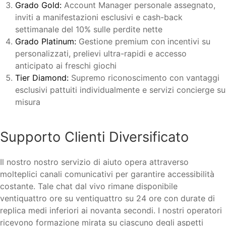
Grado Gold:
Account Manager personale assegnato,
inviti a manifestazioni esclusivi e cash-back
settimanale del 10% sulle perdite nette
Grado Platinum:
Gestione premium con incentivi su
personalizzati, prelievi ultra-rapidi e accesso
anticipato ai freschi giochi
Tier Diamond:
Supremo riconoscimento con vantaggi
esclusivi pattuiti individualmente e servizi concierge su
misura
Supporto Clienti Diversificato
Il nostro nostro servizio di aiuto opera attraverso
molteplici canali comunicativi per garantire accessibilità
costante. Tale chat dal vivo rimane disponibile
ventiquattro ore su ventiquattro su 24 ore con durate di
replica medi inferiori ai novanta secondi. I nostri operatori
ricevono formazione mirata su ciascuno degli aspetti