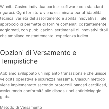
Winnita Casino individua partner software con standard
rigorosi. Ogni fornitore viene esaminato per affidabilità
tecnica, varietà del assortimento e abilità innovativa. Tale
approccio ci permette di fornire contenuti costantemente
aggiornati, con pubblicazioni settimanali di innovativi titoli
che ampliano costantemente l’esperienza ludica.
Opzioni di Versamento e
Tempistiche
Abbiamo sviluppato un impianto transazionale che unisce
velocità operativa e sicurezza massima. Ciascun metodo
viene implementato secondo protocolli bancari certificati,
assicurando conformità alle disposizioni antiriciclaggio
globali.
Metodo di Versamento