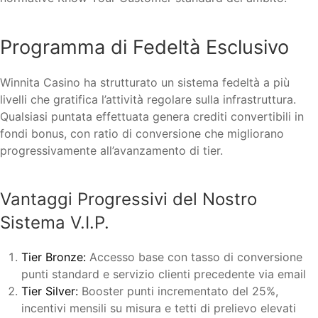
Programma di Fedeltà Esclusivo
Winnita Casino ha strutturato un sistema fedeltà a più
livelli che gratifica l’attività regolare sulla infrastruttura.
Qualsiasi puntata effettuata genera crediti convertibili in
fondi bonus, con ratio di conversione che migliorano
progressivamente all’avanzamento di tier.
Vantaggi Progressivi del Nostro
Sistema V.I.P.
Tier Bronze:
Accesso base con tasso di conversione
punti standard e servizio clienti precedente via email
Tier Silver:
Booster punti incrementato del 25%,
incentivi mensili su misura e tetti di prelievo elevati