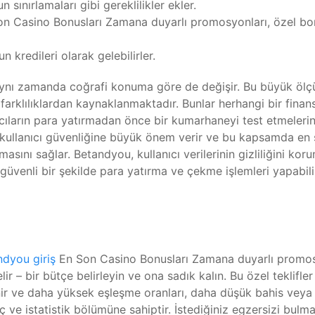
ınırlamaları gibi gereklilikler ekler.
Son Casino Bonusları Zamana duyarlı promosyonları, özel bon
n kredileri olarak gelebilirler.
aynı zamanda coğrafi konuma göre de değişir. Bu büyük ölçü
 farklılıklardan kaynaklanmaktadır. Bunlar herhangi bir fina
cıların para yatırmadan önce bir kumarhaneyi test etmelerine
u, kullanıcı güvenliğine büyük önem verir ve bu kapsamda en s
runmasını sağlar. Betandyou, kullanıcı verilerinin gizliliğini 
 güvenli bir şekilde para yatırma ve çekme işlemleri yapabilir
ndyou giriş
En Son Casino Bonusları Zamana duyarlı promosyo
 bir bütçe belirleyin ve ona sadık kalın. Bu özel teklifler ya
lenir ve daha yüksek eşleşme oranları, daha düşük bahis veya e
uç ve istatistik bölümüne sahiptir. İstediğiniz egzersizi b