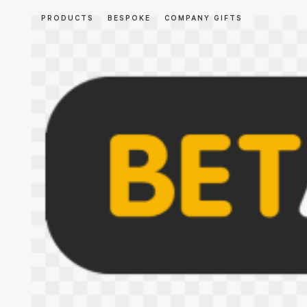
PRODUCTS
BESPOKE
COMPANY GIFTS