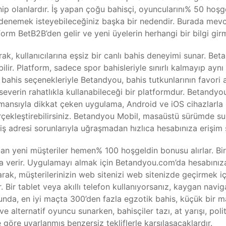
sahip olanlardır. İş yapan çoğu bahisçi, oyuncularını% 50 ho
da denemek isteyebileceğiniz başka bir nedendir. Burada me
orm BetB2B’den gelir ve yeni üyelerin herhangi bir bilgi gir
, kullanıcılarına eşsiz bir canlı bahis deneyimi sunar. Beta
bilir. Platform, sadece spor bahisleriyle sınırlı kalmayıp ay
ahis seçenekleriyle Betandyou, bahis tutkunlarının favori adr
everin rahatlıkla kullanabileceği bir platformdur. Betandyo
rmansıyla dikkat çeken uygulama, Android ve iOS cihazlarla
kleştirebilirsiniz. Betandyou Mobil, masaüstü sürümde sunul
ş adresi sorunlarıyla uğraşmadan hızlıca hesabınıza erişim s
lan yeni müşteriler hemen% 100 hoşgeldin bonusu alırlar. Bir
verir. Uygulamayı almak için Betandyou.com’da hesabınıza 
larak, müşterilerinizin web sitenizi web sitenizde geçirmek i
 Bir tablet veya akıllı telefon kullanıyorsanız, kaygan navig
nda, en iyi maçta 300’den fazla egzotik bahis, küçük bir ma
ve alternatif oyuncu sunarken, bahisçiler tazı, at yarışı, poli
 göre uyarlanmış benzersiz tekliflerle karşılaşacaklardır.