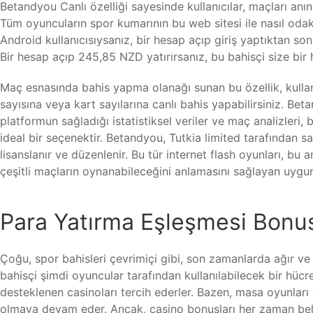
Betandyou Canlı özelliği sayesinde kullanıcılar, maçları anın
Tüm oyuncuların spor kumarının bu web sitesi ile nasıl odak
Android kullanıcısıysanız, bir hesap açıp giriş yaptıktan sonr
Bir hesap açıp 245,85 NZD yatırırsanız, bu bahisçi size bi
Maç esnasında bahis yapma olanağı sunan bu özellik, kullanıc
sayısına veya kart sayılarına canlı bahis yapabilirsiniz. Be
platformun sağladığı istatistiksel veriler ve maç analizleri
ideal bir seçenektir. Betandyou, Tutkia limited tarafından s
lisanslanır ve düzenlenir. Bu tür internet flash oyunları, bu
çeşitli maçların oynanabileceğini anlamasını sağlayan uygun
Para Yatırma Eşleşmesi Bonus
Çoğu, spor bahisleri çevrimiçi gibi, son zamanlarda ağır ve r
bahisçi şimdi oyuncular tarafından kullanılabilecek bir hücr
desteklenen casinoları tercih ederler. Bazen, masa oyunları 
olmaya devam eder. Ancak, casino bonusları her zaman belirli