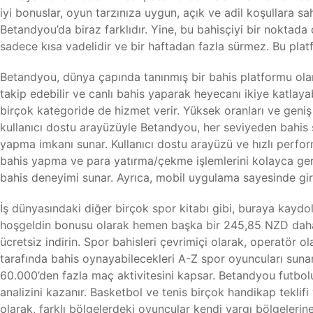
iyi bonuslar, oyun tarzınıza uygun, açık ve adil koşullara 
Betandyou’da biraz farklıdır. Yine, bu bahisçiyi bir nokta
sadece kısa vadelidir ve bir haftadan fazla sürmez. Bu platf
Betandyou, dünya çapında tanınmış bir bahis platformu olarak
takip edebilir ve canlı bahis yaparak heyecanı ikiye katlaya
birçok kategoride de hizmet verir. Yüksek oranları ve geniş b
kullanıcı dostu arayüzüyle Betandyou, her seviyeden bahis s
yapma imkanı sunar. Kullanıcı dostu arayüzü ve hızlı perfo
bahis yapma ve para yatırma/çekme işlemlerini kolayca gerçe
bahis deneyimi sunar. Ayrıca, mobil uygulama sayesinde giri
İş dünyasındaki diğer birçok spor kitabı gibi, buraya kaydo
hoşgeldin bonusu olarak hemen başka bir 245,85 NZD daha 
ücretsiz indirin. Spor bahisleri çevrimiçi olarak, operatör o
tarafında bahis oynayabilecekleri A-Z spor oyuncuları sunar.
60.000’den fazla maç aktivitesini kapsar. Betandyou futbolu
analizini kazanır. Basketbol ve tenis birçok handikap teklifi 
olarak, farklı bölgelerdeki oyuncular kendi yargı bölgelerine