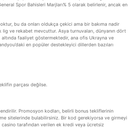
eneral Spor Bahisleri Marjları% 5 olarak belirlenir, ancak en
 yoktur, bu da onları oldukça çekici ama bir bakıma nadir
ük lig ve rekabet mevcuttur. Asya turnuvaları, dünyanın dört
ı altında faaliyet göstermektedir, ana ofis Ukrayna ve
tandyou’daki en popüler destekleyici dillerden bazıları
lifin parçası değilse.
ndirilir. Promosyon kodları, belirli bonus tekliflerinin
me sitelerinde bulabilirsiniz. Bir kod gerekiyorsa ve girmeyi
casino tarafından verilen ek kredi veya ücretsiz