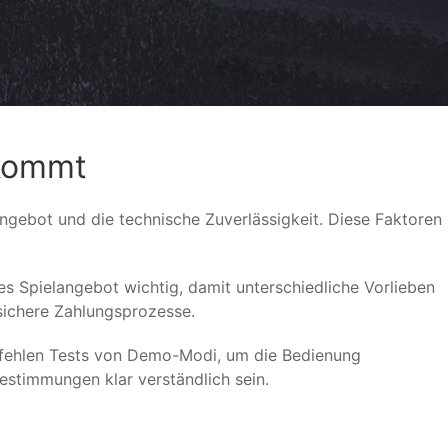
nkommt
angebot und die technische Zuverlässigkeit. Diese Faktoren
rtes Spielangebot wichtig, damit unterschiedliche Vorlieben
sichere Zahlungsprozesse.
mpfehlen Tests von Demo-Modi, um die Bedienung
stimmungen klar verständlich sein.