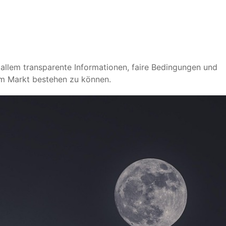
 allem transparente Informationen, faire Bedingungen und
am Markt bestehen zu können.