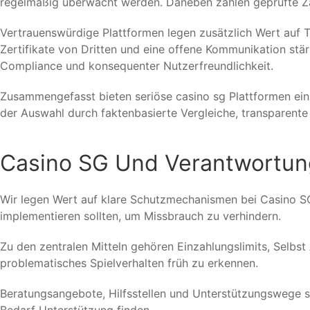
regelmäßig überwacht werden. Daneben zählen geprüfte Zahl
Vertrauenswürdige Plattformen legen zusätzlich Wert auf 
Zertifikate von Dritten und eine offene Kommunikation stä
Compliance und konsequenter Nutzerfreundlichkeit.
Zusammengefasst bieten seriöse casino sg Plattformen ein
der Auswahl durch faktenbasierte Vergleiche, transparent
Casino SG Und Verantwortun
Wir legen Wert auf klare Schutzmechanismen bei Casino SG,
implementieren sollten, um Missbrauch zu verhindern.
Zu den zentralen Mitteln gehören Einzahlungslimits, Selbst
problematisches Spielverhalten früh zu erkennen.
Beratungsangebote, Hilfsstellen und Unterstützungswege st
Bedarf Unterstützung finden.