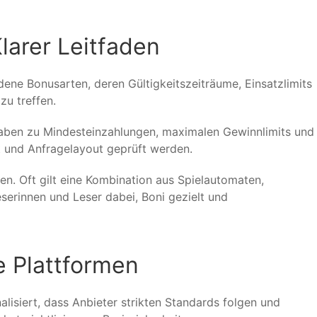
arer Leitfaden
ne Bonusarten, deren Gültigkeitszeiträume, Einsatzlimits
zu treffen.
gaben zu Mindesteinzahlungen, maximalen Gewinnlimits und
 und Anfragelayout geprüft werden.
n. Oft gilt eine Kombination aus Spielautomaten,
Leserinnen und Leser dabei, Boni gezielt und
e Plattformen
lisiert, dass Anbieter strikten Standards folgen und