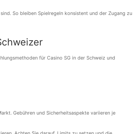
ind. So bleiben Spielregeln konsistent und der Zugang zu
Schweizer
zahlungsmethoden für Casino SG in der Schweiz und
arkt. Gebühren und Sicherheitsaspekte variieren je
eren. Achten Sie darauf, Limits zu setzen und die