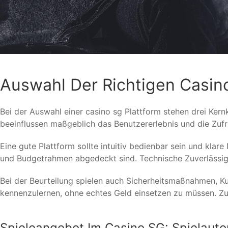
Auswahl Der Richtigen Casin
Bei der Auswahl einer casino sg Plattform stehen drei Kern
beeinflussen maßgeblich das Benutzererlebnis und die Zufri
Eine gute Plattform sollte intuitiv bedienbar sein und klar
und Budgetrahmen abgedeckt sind. Technische Zuverlässigk
Bei der Beurteilung spielen auch Sicherheitsmaßnahmen, 
kennenzulernen, ohne echtes Geld einsetzen zu müssen. Zu
Spieleangebot Im Casino SG: Spielauto