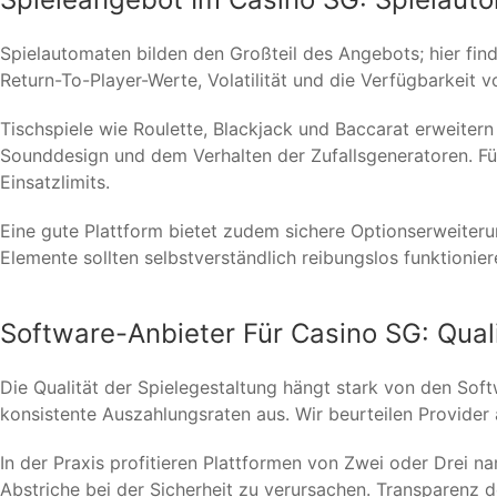
Spielautomaten bilden den Großteil des Angebots; hier find
Return-To-Player-Werte, Volatilität und die Verfügbarkeit v
Tischspiele wie Roulette, Blackjack und Baccarat erweitern 
Sounddesign und dem Verhalten der Zufallsgeneratoren. Für
Einsatzlimits.
Eine gute Plattform bietet zudem sichere Optionserweiter
Elemente sollten selbstverständlich reibungslos funktionier
Software-Anbieter Für Casino SG: Qual
Die Qualität der Spielegestaltung hängt stark von den Sof
konsistente Auszahlungsraten aus. Wir beurteilen Provider 
In der Praxis profitieren Plattformen von Zwei oder Drei nam
Abstriche bei der Sicherheit zu verursachen. Transparenz 