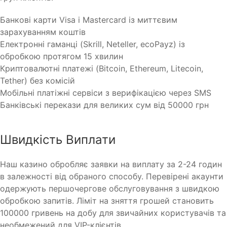
Банкові карти Visa і Mastercard із миттєвим
зарахуванням коштів
Електронні гаманці (Skrill, Neteller, ecoPayz) із
обробкою протягом 15 хвилин
Криптовалютні платежі (Bitcoin, Ethereum, Litecoin,
Tether) без комісій
Мобільні платіжні сервіси з верифікацією через SMS
Банківські перекази для великих сум від 50000 грн
Швидкість Виплати
Наш казино обробляє заявки на виплату за 2-24 годин
в залежності від обраного способу. Перевірені акаунти
одержують першочергове обслуговування з швидкою
обробкою запитів. Ліміт на зняття грошей становить
100000 гривень на добу для звичайних користувачів та
необмежений для VIP-клієнтів.