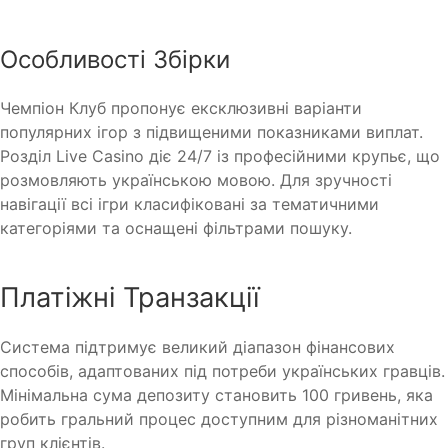
Особливості Збірки
Чемпіон Клуб пропонує ексклюзивні варіанти
популярних ігор з підвищеними показниками виплат.
Розділ Live Casino діє 24/7 із професійними крупьє, що
розмовляють українською мовою. Для зручності
навігації всі ігри класифіковані за тематичними
категоріями та оснащені фільтрами пошуку.
Платіжні Транзакції
Система підтримує великий діапазон фінансових
способів, адаптованих під потреби українських гравців.
Мінімальна сума депозиту становить 100 гривень, яка
робить гральний процес доступним для різноманітних
груп клієнтів.