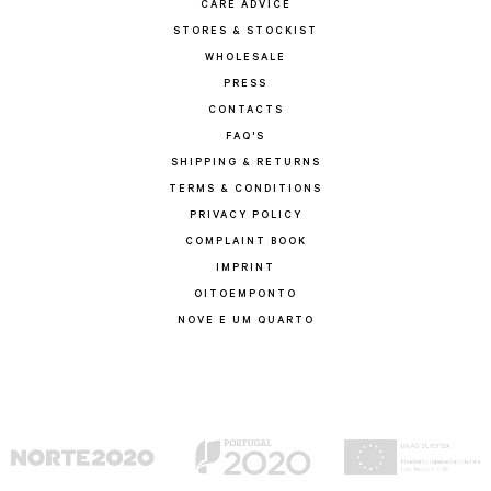
CARE ADVICE
STORES & STOCKIST
WHOLESALE
PRESS
CONTACTS
FAQ'S
SHIPPING & RETURNS
TERMS & CONDITIONS
PRIVACY POLICY
COMPLAINT BOOK
IMPRINT
OITOEMPONTO
NOVE E UM QUARTO