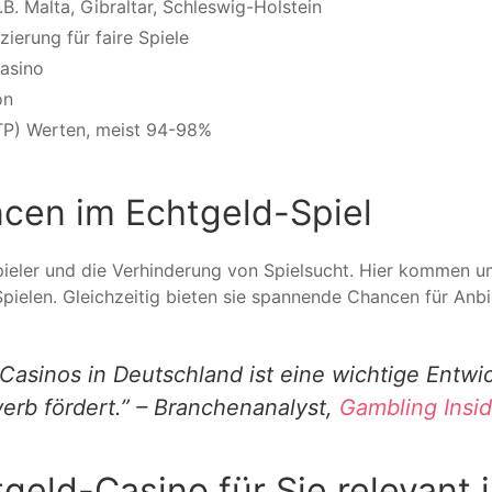
B. Malta, Gibraltar, Schleswig-Holstein
ierung für faire Spiele
Casino
on
RTP) Werten, meist 94-98%
cen im Echtgeld-Spiel
pieler und die Verhinderung von Spielsucht. Hier kommen 
ielen. Gleichzeitig bieten sie spannende Chancen für Anbie
asinos in Deutschland ist eine wichtige Entwi
erb fördert.” – Branchenanalyst,
Gambling Insid
eld-Casino für Sie relevant i