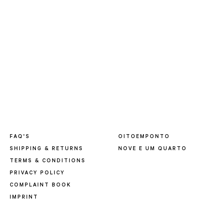
FAQ'S
OITOEMPONTO
SHIPPING & RETURNS
NOVE E UM QUARTO
TERMS & CONDITIONS
PRIVACY POLICY
COMPLAINT BOOK
IMPRINT