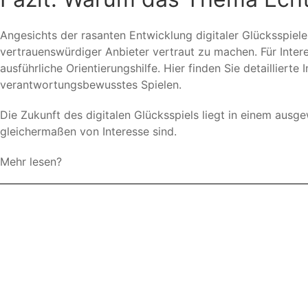
Angesichts der rasanten Entwicklung digitaler Glücksspie
vertrauenswürdiger Anbieter vertraut zu machen. Für Intere
ausführliche Orientierungshilfe. Hier finden Sie detailliert
verantwortungsbewusstes Spielen.
Die Zukunft des digitalen Glücksspiels liegt in einem ausg
gleichermaßen von Interesse sind.
Mehr lesen?