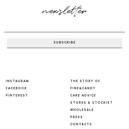
newsletter
INSTAGRAM
THE STORY OF
FACEBOOK
FINE&CANDY
PINTEREST
CARE ADVICE
STORES & STOCKIST
WHOLESALE
PRESS
CONTACTS