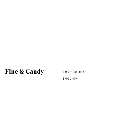
PORTUGUESE
ENGLISH