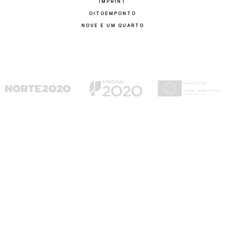
IMPRINT
OITOEMPONTO
NOVE E UM QUARTO