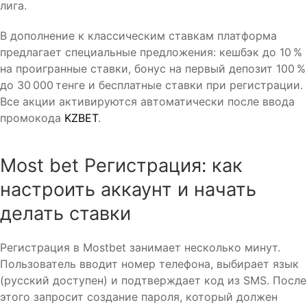
лига.
В дополнение к классическим ставкам платформа
предлагает специальные предложения: кешбэк до 10 %
на проигранные ставки, бонус на первый депозит 100 %
до 30 000 тенге и бесплатные ставки при регистрации.
Все акции активируются автоматически после ввода
промокода
KZBET
.
Most bet Регистрация: как
настроить аккаунт и начать
делать ставки
Регистрация в Mostbet занимает несколько минут.
Пользователь вводит номер телефона, выбирает язык
(русский доступен) и подтверждает код из SMS. После
этого запросит создание пароля, который должен