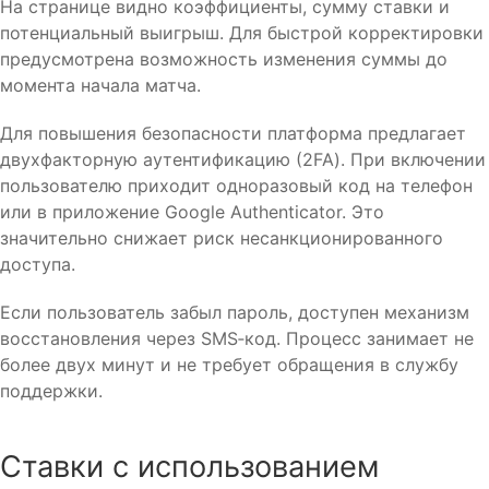
На странице видно коэффициенты, сумму ставки и
потенциальный выигрыш. Для быстрой корректировки
предусмотрена возможность изменения суммы до
момента начала матча.
Для повышения безопасности платформа предлагает
двухфакторную аутентификацию (2FA). При включении
пользователю приходит одноразовый код на телефон
или в приложение Google Authenticator. Это
значительно снижает риск несанкционированного
доступа.
Если пользователь забыл пароль, доступен механизм
восстановления через SMS‑код. Процесс занимает не
более двух минут и не требует обращения в службу
поддержки.
Ставки с использованием