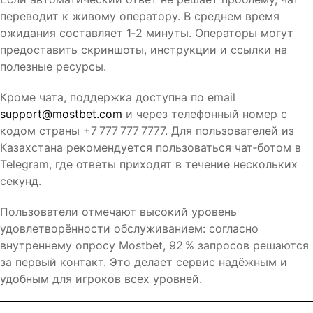
переводит к живому оператору. В среднем время
ожидания составляет 1‑2 минуты. Операторы могут
предоставить скриншоты, инструкции и ссылки на
полезные ресурсы.
Кроме чата, поддержка доступна по email
support@mostbet.com
и через телефонный номер с
кодом страны +7 777 777 7777. Для пользователей из
Казахстана рекомендуется пользоваться чат‑ботом в
Telegram, где ответы приходят в течение нескольких
секунд.
Пользователи отмечают высокий уровень
удовлетворённости обслуживанием: согласно
внутреннему опросу Mostbet, 92 % запросов решаются
за первый контакт. Это делает сервис надёжным и
удобным для игроков всех уровней.