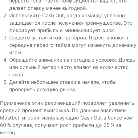
первого гола. Часто коэффициенты падают, что
делает ставку менее выгодной.
Используйте Cash Out, когда команда успешно
защищается после получения преимущества. Это
фиксирует прибыль и минимизирует риск.
Следите за тактикой тренеров. Перестановки в
середине первого тайма могут изменить динамику
игры.
Обращайте внимание на погодные условия. Дождь
или сильный ветер часто влияют на количество
голов.
Делайте небольшие ставки в начале, чтобы
проверить реакцию рынка.
Применение этих рекомендаций позволяет увеличить
средний процент выигрыша. По данным аналитики
Mostbet, игроки, использующие Cash Out в более чем
60 % случаев, получают рост прибыли до 25 % за
месяц.