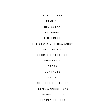
PORTUGUESE
ENGLISH
INSTAGRAM
FACEBOOK
PINTEREST
THE STORY OF FINE&CANDY
CARE ADVICE
STORES & STOCKIST
WHOLESALE
PRESS
CONTACTS
FAQ'S
SHIPPING & RETURNS
TERMS & CONDITIONS
PRIVACY POLICY
COMPLAINT BOOK