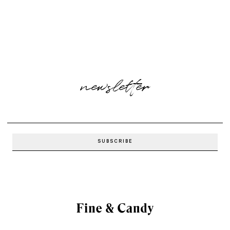
newsletter