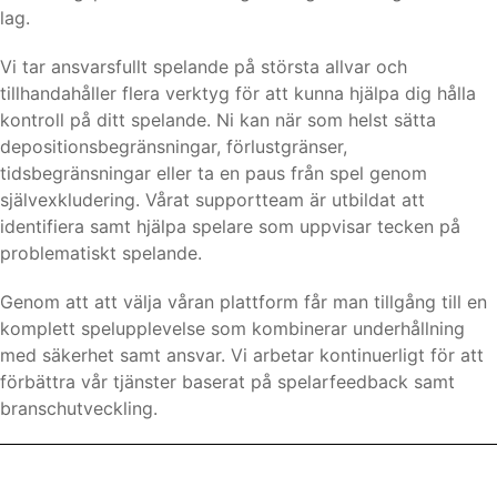
lag.
Vi tar ansvarsfullt spelande på största allvar och
tillhandahåller flera verktyg för att kunna hjälpa dig hålla
kontroll på ditt spelande. Ni kan när som helst sätta
depositionsbegränsningar, förlustgränser,
tidsbegränsningar eller ta en paus från spel genom
självexkludering. Vårat supportteam är utbildat att
identifiera samt hjälpa spelare som uppvisar tecken på
problematiskt spelande.
Genom att att välja våran plattform får man tillgång till en
komplett spelupplevelse som kombinerar underhållning
med säkerhet samt ansvar. Vi arbetar kontinuerligt för att
förbättra vår tjänster baserat på spelarfeedback samt
branschutveckling.