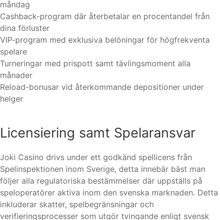
måndag
Cashback-program där återbetalar en procentandel från
dina förluster
VIP-program med exklusiva belöningar för högfrekventa
spelare
Turneringar med prispott samt tävlingsmoment alla
månader
Reload-bonusar vid återkommande depositioner under
helger
Licensiering samt Spelaransvar
Joki Casino drivs under ett godkänd spellicens från
Spelinspektionen inom Sverige, detta innebär bäst man
följer alla regulatoriska bestämmelser där uppställs på
speloperatörer aktiva inom den svenska marknaden. Detta
inkluderar skatter, spelbegränsningar och
verifieringsprocesser som utgör tvingande enligt svensk