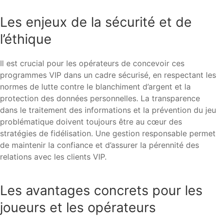
Les enjeux de la sécurité et de
l’éthique
Il est crucial pour les opérateurs de concevoir ces
programmes VIP dans un cadre sécurisé, en respectant les
normes de lutte contre le blanchiment d’argent et la
protection des données personnelles. La transparence
dans le traitement des informations et la prévention du jeu
problématique doivent toujours être au cœur des
stratégies de fidélisation. Une gestion responsable permet
de maintenir la confiance et d’assurer la pérennité des
relations avec les clients VIP.
Les avantages concrets pour les
joueurs et les opérateurs