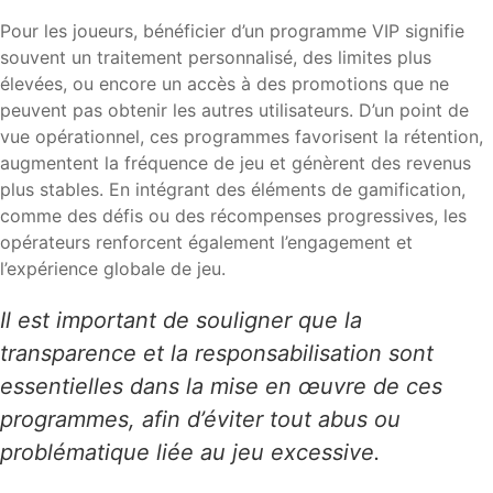
Pour les joueurs, bénéficier d’un programme VIP signifie
souvent un traitement personnalisé, des limites plus
élevées, ou encore un accès à des promotions que ne
peuvent pas obtenir les autres utilisateurs. D’un point de
vue opérationnel, ces programmes favorisent la rétention,
augmentent la fréquence de jeu et génèrent des revenus
plus stables. En intégrant des éléments de gamification,
comme des défis ou des récompenses progressives, les
opérateurs renforcent également l’engagement et
l’expérience globale de jeu.
Il est important de souligner que la
transparence et la responsabilisation sont
essentielles dans la mise en œuvre de ces
programmes, afin d’éviter tout abus ou
problématique liée au jeu excessive.