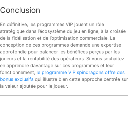
Conclusion
En définitive, les programmes VIP jouent un rôle
stratégique dans l’écosystème du jeu en ligne, à la croisée
de la fidélisation et de l’optimisation commerciale. La
conception de ces programmes demande une expertise
approfondie pour balancer les bénéfices perçus par les
joueurs et la rentabilité des opérateurs. Si vous souhaitez
en apprendre davantage sur ces programmes et leur
fonctionnement,
le programme VIP spindragons offre des
bonus exclusifs
qui illustre bien cette approche centrée sur
la valeur ajoutée pour le joueur.