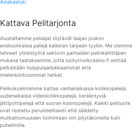
Asiakastuki
Kattava Pelitarjonta
Alustaltamme pelaajat löytävät laajan joukon
ensiluokkaisia pelejä kaikkien tarpeen tyyliin. Me olemme
tehneet yhteistyötä sektorin parhaiden pelinkehittäjien
mukana taataksemme, jotta luckytrunkcasino.fi esittää
pelkästään huippulaadukkaaimmat että
mielenkiintoisimmat hetket.
Pelikokoelmamme kattaa vanhanaikaisia kolikkopelejä,
uudenaikaisia videokolikkopelejä, kerääntyviä
jättipottipelejä että suoran kasinopelejä. Kaikki pelituote
ovat testattu perusteellisesti että säädetty
mutkattomuuteen toimintaan niin pöytäkoneilla kuin
puhelimilla.