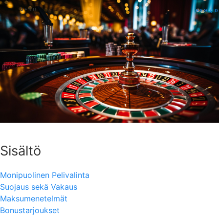
MENU
BAG
( 0
Sisältö
Monipuolinen Pelivalinta
Suojaus sekä Vakaus
Maksumenetelmät
Bonustarjoukset