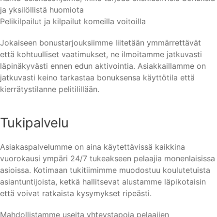
ja yksilöllistä huomiota
Pelikilpailut ja kilpailut komeilla voitoilla
Jokaiseen bonustarjouksiimme liitetään ymmärrettävät
että kohtuulliset vaatimukset, ne ilmoitamme jatkuvasti
läpinäkyvästi ennen edun aktivointia. Asiakkaillamme on
jatkuvasti keino tarkastaa bonuksensa käyttötila että
kierrätystilanne pelitilillään.
Tukipalvelu
Asiakaspalvelumme on aina käytettävissä kaikkina
vuorokausi ympäri 24/7 tukeakseen pelaajia monenlaisissa
asioissa. Kotimaan tukitiimimme muodostuu koulutetuista
asiantuntijoista, ketkä hallitsevat alustamme läpikotaisin
että voivat ratkaista kysymykset ripeästi.
Mahdollistamme useita yhteystapoja pelaajien