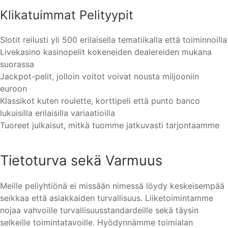
Klikatuimmat Pelityypit
Slotit reilusti yli 500 erilaisella tematiikalla että toiminnoilla
Livekasino kasinopelit kokeneiden dealereiden mukana
suorassa
Jackpot-pelit, jolloin voitot voivat nousta miljooniin
euroon
Klassikot kuten roulette, korttipeli että punto banco
lukuisilla erilaisilla variaatioilla
Tuoreet julkaisut, mitkä tuomme jatkuvasti tarjontaamme
Tietoturva sekä Varmuus
Meille peliyhtiönä ei missään nimessä löydy keskeisempää
seikkaa että asiakkaiden turvallisuus. Liiketoimintamme
nojaa vahvoille turvallisuusstandardeille sekä täysin
selkeille toimintatavoille. Hyödynnämme toimialan