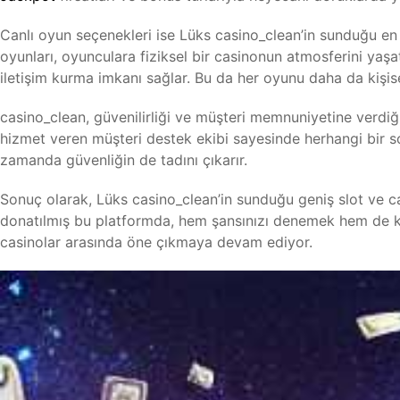
Canlı oyun seçenekleri ise Lüks casino_clean’in sunduğu en
oyunları, oyunculara fiziksel bir casinonun atmosferini yaşa
iletişim kurma imkanı sağlar. Bu da her oyunu daha da kişise
casino_clean, güvenilirliği ve müşteri memnuniyetine verdiği
hizmet veren müşteri destek ekibi sayesinde herhangi bir s
zamanda güvenliğin de tadını çıkarır.
Sonuç olarak, Lüks casino_clean’in sunduğu geniş slot ve ca
donatılmış bu platformda, hem şansınızı denemek hem de key
casinolar arasında öne çıkmaya devam ediyor.