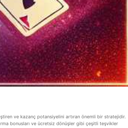
ren ve kazanç potansiyelini artıran önemli bir stratejidir.
ırma bonusları ve ücretsiz dönüşler gibi çeşitli teşvikler