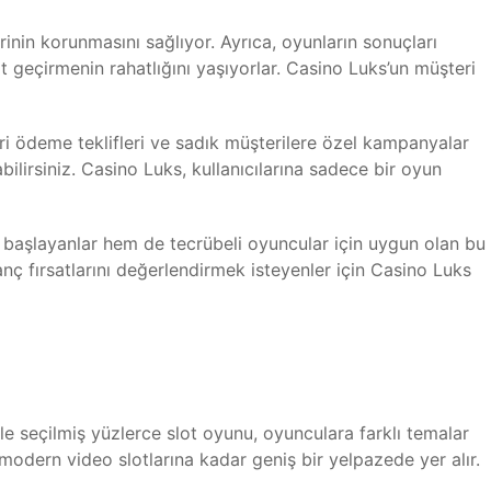
lerinin korunmasını sağlıyor. Ayrıca, oyunların sonuçları
t geçirmenin rahatlığını yaşıyorlar. Casino Luks’un müşteri
ri ödeme teklifleri ve sadık müşterilere özel kampanyalar
ilirsiniz. Casino Luks, kullanıcılarına sadece bir oyun
 başlayanlar hem de tecrübeli oyuncular için uygun olan bu
anç fırsatlarını değerlendirmek isteyenler için Casino Luks
le seçilmiş yüzlerce slot oyunu, oyunculara farklı temalar
dern video slotlarına kadar geniş bir yelpazede yer alır.