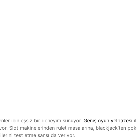
nler için eşsiz bir deneyim sunuyor.
Geniş oyun yelpazesi
i
yor. Slot makinelerinden rulet masalarına, blackjack’ten po
rilerini test etme şansı da veriyor.