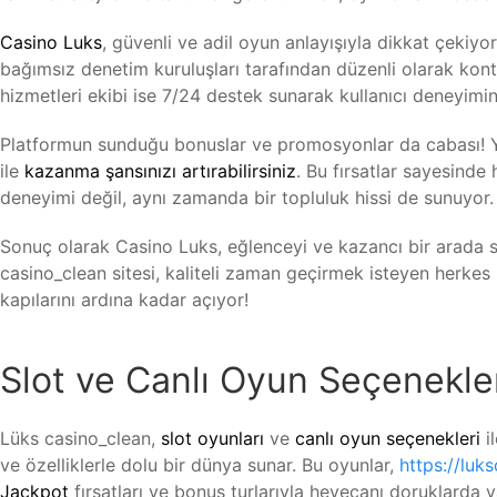
Casino Luks
, güvenli ve adil oyun anlayışıyla dikkat çekiyor.
bağımsız denetim kuruluşları tarafından düzenli olarak kont
hizmetleri ekibi ise 7/24 destek sunarak kullanıcı deneyimin
Platformun sunduğu bonuslar ve promosyonlar da cabası! Yeni
ile
kazanma şansınızı artırabilirsiniz
. Bu fırsatlar sayesinde
deneyimi değil, aynı zamanda bir topluluk hissi de sunuyor.
Sonuç olarak Casino Luks, eğlenceyi ve kazancı bir arada s
casino_clean sitesi, kaliteli zaman geçirmek isteyen herkes 
kapılarını ardına kadar açıyor!
Slot ve Canlı Oyun Seçenekle
Lüks casino_clean,
slot oyunları
ve
canlı oyun seçenekleri
il
ve özelliklerle dolu bir dünya sunar. Bu oyunlar,
https://luk
Jackpot
fırsatları ve bonus turlarıyla heyecanı doruklarda 