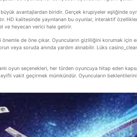
 büyük avantajlardan biridir. Gerçek krupiyeler eşliğinde o
tır. HD kalitesinde yayınlanan bu oyunlar, interaktif özellik
l ve heyecan verici hale getirir.
 önemle de öne çıkar. Oyuncuların gizliliğini korumak için e
orun veya soruda anında yardım alınabilir. Lüks casino_clea
nlı oyun seçenekleri, her türden oyuncuya hitap eden kapsam
ifli vakit geçirmek mümkündür. Oyuncuların beklentilerini 