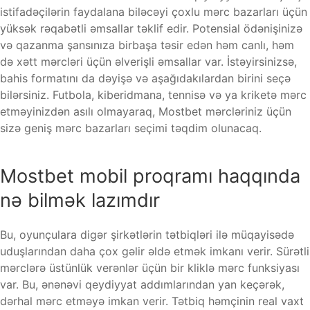
istifadəçilərin faydalana biləcəyi çoxlu mərc bazarları üçün
yüksək rəqabətli əmsallar təklif edir. Potensial ödənişinizə
və qazanma şansınıza birbaşa təsir edən həm canlı, həm
də xətt mərcləri üçün əlverişli əmsallar var. İstəyirsinizsə,
bahis formatını da dəyişə və aşağıdakılardan birini seçə
bilərsiniz. Futbola, kiberidmana, tennisə və ya kriketə mərc
etməyinizdən asılı olmayaraq, Mostbet mərcləriniz üçün
sizə geniş mərc bazarları seçimi təqdim olunacaq.
Mostbet mobil proqramı haqqında
nə bilmək lazımdır
Bu, oyunçulara digər şirkətlərin tətbiqləri ilə müqayisədə
uduşlarından daha çox gəlir əldə etmək imkanı verir. Sürətli
mərclərə üstünlük verənlər üçün bir kliklə mərc funksiyası
var. Bu, ənənəvi qeydiyyat addımlarından yan keçərək,
dərhal mərc etməyə imkan verir. Tətbiq həmçinin real vaxt