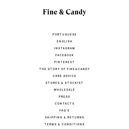
PORTUGUESE
ENGLISH
INSTAGRAM
FACEBOOK
PINTEREST
THE STORY OF FINE&CANDY
CARE ADVICE
STORES & STOCKIST
WHOLESALE
PRESS
CONTACTS
FAQ'S
SHIPPING & RETURNS
TERMS & CONDITIONS