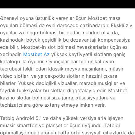
Ənənəvi oyuna üstünlük verənlər üçün Mostbet masa
oyunları bölməsi də eyni dərəcədə cazibədardır. Eksklüziv
oyunlar və binqo bölməsi bir qədər məhdud olsa da,
kazinodakı böyük çeşidlilik bu dezavantajı kompensasiya
edə bilir. Mostbet-in slot bölməsi həvəskarlarlar üçün əsl
xəzinədir.
Mostbet Az
yüksək keyfiyyətli slotların geniş
kataloqu ilə öyünür. Oyunçular hər biri unikal oyun
təcrübəsi təklif edən klassik meyvə maşınlarını, müasir
video slotları və ya cekpotlu slotların həzzini çıxara
bilərlər. Yüksək dəqiqlikli vizuallar, maraqlı musiqilər və
faydalı funksiyalar bu slotları diqqətəlayiq edir. Mostbet
kazino slotlar bölməsi sizə janra, xüsusiyyətlərə və
təchizatçılara görə axtarış etməyə imkan verir.
Tətbiq Android 5.1 və daha yüksək versiyalarla işləyən
müasir smartfon və planşetlər üçün uyğundu. Tətbiqi
optimallaşdırmaqla onun hətta orta səviyyəli cihazlarda da