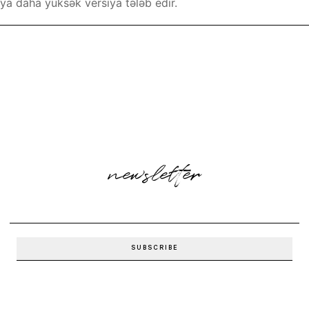
ya daha yüksək versiya tələb edir.
newsletter