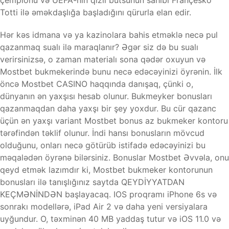
çempionu və UEFA-nın qızıl butsunun sahibi Françesko
Totti ilə əməkdaşlığa başladığını qürurla elan edir.
Hər kəs idmana və ya kazinolara bahis etməklə necə pul
qazanmaq sualı ilə maraqlanır? Əgər siz də bu sualı
verirsinizsə, o zaman materialı sona qədər oxuyun və
Mostbet bukmekerində bunu necə edəcəyinizi öyrənin. İlk
öncə Mostbet CASINO haqqında danışaq, çünki o,
dünyanın ən yaxşısı hesab olunur. Bukmeyker bonusları
qazanmaqdan daha yaxşı bir şey yoxdur. Bu cür qazanc
üçün ən yaxşı variant Mostbet bonus az bukmeker kontoru
tərəfindən təklif olunur. İndi hansı bonusların mövcud
olduğunu, onları necə götürüb istifadə edəcəyinizi bu
məqalədən öyrənə bilərsiniz. Bonuslar Mostbet Əvvəla, onu
qeyd etmək lazımdır ki, Mostbet bukmeker kontorunun
bonusları ilə tanışlığınız saytda QEYDİYYATDAN
KEÇMƏNİNDƏN başlayacaq. IOS proqramı iPhone 6s və
sonrakı modellərə, iPad Air 2 və daha yeni versiyalara
uyğundur. O, təxminən 40 MB yaddaş tutur və iOS 11.0 və