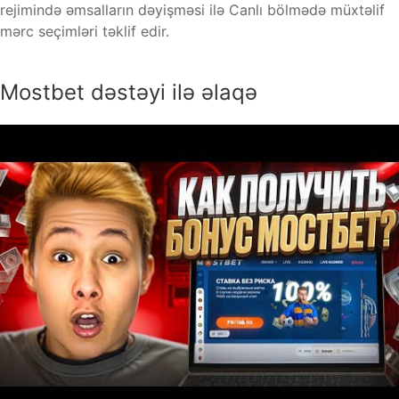
rejimində əmsalların dəyişməsi ilə Canlı bölmədə müxtəlif
mərc seçimləri təklif edir.
Mostbet dəstəyi ilə əlaqə