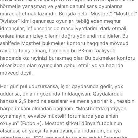
hörmətlə yanaşmaq və yalnız qanuni şans oyunlarına
müraciət etmək lazımdır. Bu işdə belə “Mostbet”, “Mostbet”
“Aviator” kimi qanunsuz oyunları təbliğ edən məşhur
idmançılar, influnserlər də məsuliyyətlərimi dərk etməli,
onlara inanan izləyicilərini doğru yönləndirməlidirlər. Bu
səhifədə Mostbet bukmeker kontoru haqqında mövcud
rəylərlə tanış olmaq, həmçinin bu BK-nın fəaliyyəti
haqqında öz rəyinizi buraxmaq olar. Bu bukmeker kontoru
ölkənizdən olan oyunçuları qəbul etmir və ya hazırda
mövcud deyil.
Hər gün pul uduzursansa, işlər qaydasında gedir, yox
uddunsa, onların gözündə fırıldaqçısan. Qaydalardakı
hansısa 2,5 bəndinə əsaslanır və mənə yazırlar ki, hesabın
bərpa imkanı olmadan bağlanıb. “Mostbet”də qətiyyən
oynamayın, əvvəlcə müxtəlif forumlarda yazılanları
oxuyun” (Futbol+). Mostbet şirkəti dünya futbolunun
əfsanəsi, ən yaxşı italyan oyunçularından biri, dünya