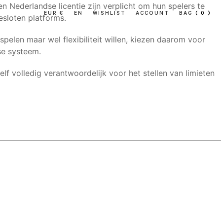
 Nederlandse licentie zijn verplicht om hun spelers te
EUR €
EN
WISHLIST
ACCOUNT
BAG
( 0 )
gesloten platforms.
pelen maar wel flexibiliteit willen, kiezen daarom voor
se systeem.
f volledig verantwoordelijk voor het stellen van limieten