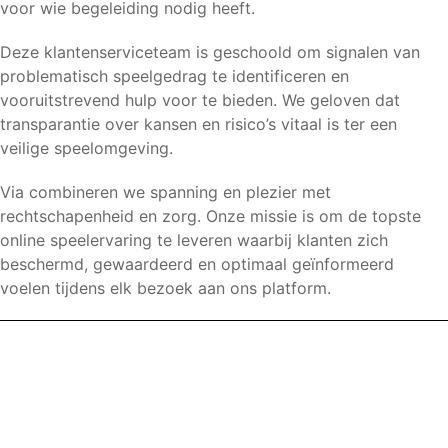
voor wie begeleiding nodig heeft.
Deze klantenserviceteam is geschoold om signalen van
problematisch speelgedrag te identificeren en
vooruitstrevend hulp voor te bieden. We geloven dat
transparantie over kansen en risico’s vitaal is ter een
veilige speelomgeving.
Via combineren we spanning en plezier met
rechtschapenheid en zorg. Onze missie is om de topste
online speelervaring te leveren waarbij klanten zich
beschermd, gewaardeerd en optimaal geïnformeerd
voelen tijdens elk bezoek aan ons platform.