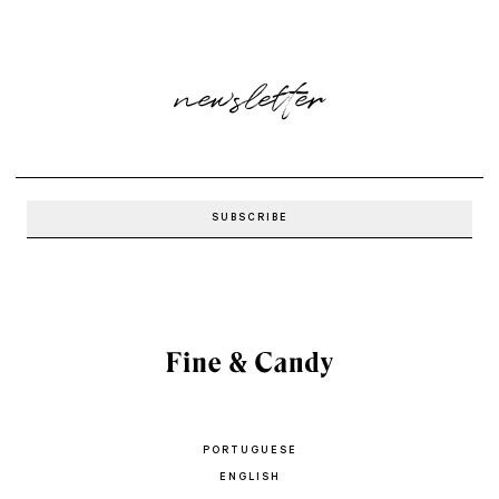
newsletter
PORTUGUESE
ENGLISH