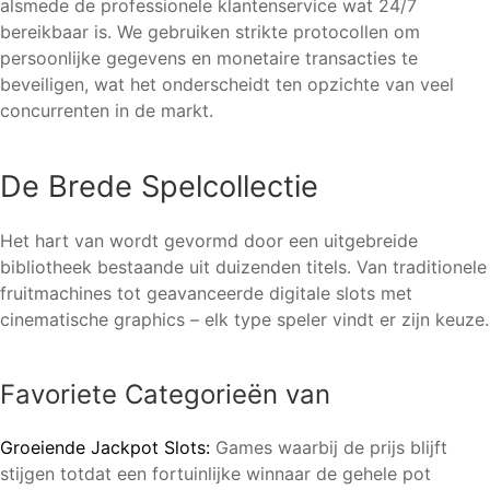
alsmede de professionele klantenservice wat 24/7
bereikbaar is. We gebruiken strikte protocollen om
persoonlijke gegevens en monetaire transacties te
beveiligen, wat het onderscheidt ten opzichte van veel
concurrenten in de markt.
De Brede Spelcollectie
Het hart van wordt gevormd door een uitgebreide
bibliotheek bestaande uit duizenden titels. Van traditionele
fruitmachines tot geavanceerde digitale slots met
cinematische graphics – elk type speler vindt er zijn keuze.
Favoriete Categorieën van
Groeiende Jackpot Slots:
Games waarbij de prijs blijft
stijgen totdat een fortuinlijke winnaar de gehele pot