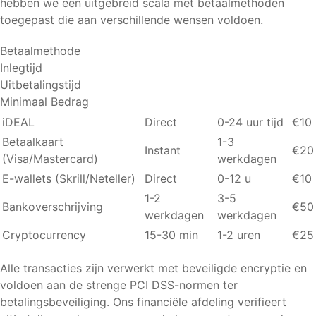
hebben we een uitgebreid scala met betaalmethoden
toegepast die aan verschillende wensen voldoen.
Betaalmethode
Inlegtijd
Uitbetalingstijd
Minimaal Bedrag
iDEAL
Direct
0-24 uur tijd
€10
Betaalkaart
1-3
Instant
€20
(Visa/Mastercard)
werkdagen
E-wallets (Skrill/Neteller)
Direct
0-12 u
€10
1-2
3-5
Bankoverschrijving
€50
werkdagen
werkdagen
Cryptocurrency
15-30 min
1-2 uren
€25
Alle transacties zijn verwerkt met beveiligde encryptie en
voldoen aan de strenge PCI DSS-normen ter
betalingsbeveiliging. Ons financiële afdeling verifieert